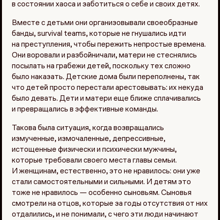
в состоянии хаоса и заботиться о себе и своих детях.
Вместе с детьми они организовывали своеобразные
банды, survival teams, которые не гнушались идти
на преступления, чтобы пережить непростые времена.
Они воровали и разбойничали, матери не стеснялись
посылать на грабежи детей, поскольку тех сложно
было наказать. Детские дома были переполнены, так
что детей просто перестали арестовывать: их некуда
было девать. Дети и матери еще ближе сплачивались
и превращались в эффективные команды.
Такова была ситуация, когда возвращались
измученные, измочаленные, депрессивные,
истощенные физически и психически мужчины,
которые требовали своего места главы семьи.
И женщинам, естественно, это не нравилось: они уже
стали самостоятельными и сильными. И детям это
тоже не нравилось — особенно сыновьям. Сыновья
смотрели на отцов, которые за годы отсутствия от них
отдалились, и не понимали, с чего эти люди начинают