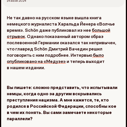
14 июня 2024
Не так давно на русском языке вышла книга
немецкого журналиста Харальда Йенера «Волчье
время». Schön даже публиковал из нее
большой
отрывок
. Однако показанный автором образ
послевоенной Германии оказался так непривычен,
что главред Schön Дмитрий Вачедин решил
поговорить с ним подробнее. Интервью
было
опубликовано на «Медузе»
и теперь выходит
в нашем издании.
Вы пишете: сложно представить, что испытывали
немцы, когда одно за другим вскрывались
преступления нацизма. А мне кажется, те, кто
родился в Российской Федерации, способны кое
в чем их понять. Вы сами замечаете некоторые
параллели?