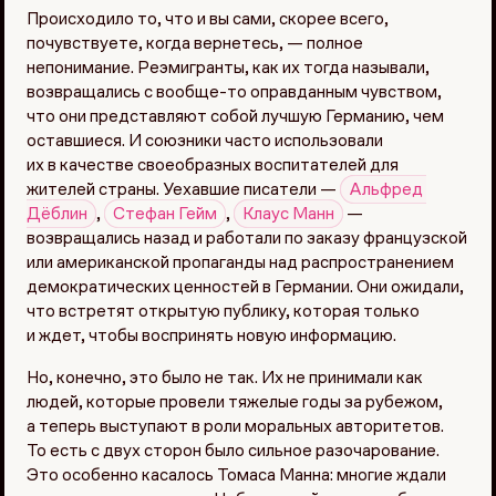
Происходило то, что и вы сами, скорее всего,
почувствуете, когда вернетесь, — полное
непонимание. Реэмигранты, как их тогда называли,
возвращались с вообще-то оправданным чувством,
что они представляют собой лучшую Германию, чем
оставшиеся. И союзники часто использовали
их в качестве своеобразных воспитателей для
жителей страны. Уехавшие писатели —
Альфред 
Дёблин
,
Стефан Гейм
,
Клаус Манн
—
возвращались назад и работали по заказу французской
или американской пропаганды над распространением
демократических ценностей в Германии. Они ожидали,
что встретят открытую публику, которая только
и ждет, чтобы воспринять новую информацию.
Но, конечно, это было не так. Их не принимали как
людей, которые провели тяжелые годы за рубежом,
а теперь выступают в роли моральных авторитетов.
То есть с двух сторон было сильное разочарование.
Это особенно касалось Томаса Манна: многие ждали