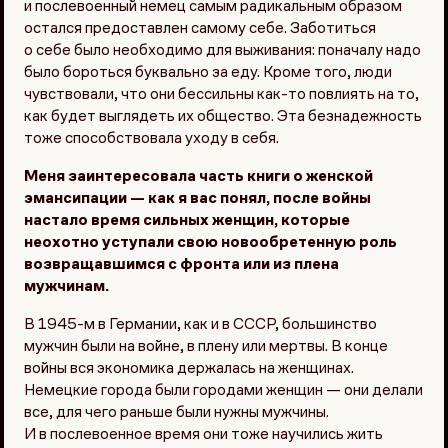
и послевоенный немец самым радикальным образом
остался предоставлен самому себе. Заботиться
о себе было необходимо для выживания: поначалу надо
было бороться буквально за еду. Кроме того, люди
чувствовали, что они бессильны как-то повлиять на то,
как будет выглядеть их общество. Эта безнадежность
тоже способствовала уходу в себя.
Меня заинтересовала часть книги о женской
эмансипации — как я вас понял, после войны
настало время сильных женщин, которые
неохотно уступали свою новообретенную роль
возвращавшимся с фронта или из плена
мужчинам.
В 1945-м в Германии, как и в СССР, большинство
мужчин были на войне, в плену или мертвы. В конце
войны вся экономика держалась на женщинах.
Немецкие города были городами женщин — они делали
все, для чего раньше были нужны мужчины.
И в послевоенное время они тоже научились жить