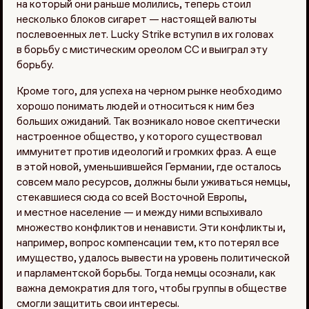
на который они раньше молились, теперь стоил
несколько блоков сигарет — настоящей валюты
послевоенных лет. Lucky Strike вступил в их головах
в борьбу с мистическим ореолом СС и выиграл эту
борьбу.
Кроме того, для успеха на черном рынке необходимо
хорошо понимать людей и относиться к ним без
больших ожиданий. Так возникало новое скептически
настроенное общество, у которого существовал
иммунитет против идеологий и громких фраз. А еще
в этой новой, уменьшившейся Германии, где осталось
совсем мало ресурсов, должны были уживаться немцы,
стекавшиеся сюда со всей Восточной Европы,
и местное население — и между ними вспыхивало
множество конфликтов и ненависти. Эти конфликты и,
например, вопрос компенсации тем, кто потерял все
имущество, удалось вывести на уровень политической
и парламентской борьбы. Тогда немцы осознали, как
важна демократия для того, чтобы группы в обществе
смогли защитить свои интересы.