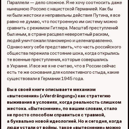
Параллели — дело сложное. Я не хочу соотносить даже
нынешнюю Россию с нацистской Германией. Как бы
ни были жестоки и неправильны действия Путина, я все
равно не думаю, что построенную им систему можно
сравнить с режимом Гитлера. Масштаб преступлений
был иным, в стране расцвел невероятный расизм,
людей уничтожали планомерно и целенаправленно.
Однако могу себе представить, что часть российского
общества пережила состояние шока, когда открылись
те военные преступления, которые совершались
в Украине. И все же я не считаю, что в России сейчас
есть те же основания для коллективного стыда, какие
существовали в Германии 1945 года.
Вы в своей книге описываете механизм
«вытеснения» («Verdrängung») как стратегию
выживания в условиях, когда реальность слишком
жестока. «Вытеснение», по вашим словам, стало
не просто способом справиться с травмой,
а буквально новой идеологией. Но и сегодня, когда
люди устали от войны, такое «вытеснение» можно