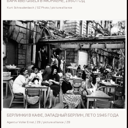
БАРА «BEI GISEL» В МЮНХЕНЕ, 1950 ГОД
Kurt Schraudenbach / SZ Photo / picture alliance
БЕРЛИНКИ В КАФЕ, ЗАПАДНЫЙ БЕРЛИН, ЛЕТО 1945 ГОДА
Agentur Voller Ernst / ZB / picture alliance / ZB