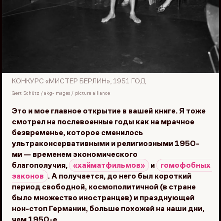
КОНКУРС «МИСТЕР БЕРЛИН», 1951 ГОД
Gert Schütz / akg-images / picture alliance
Это и мое главное открытие в вашей книге. Я тоже
смотрел на послевоенные годы как на мрачное
безвременье, которое сменилось
ультраконсервативными и религиозными 1950-
ми — временем экономического
благополучия,
«хайматфильмов»
и
гомофобных 
законов
. А получается, до него был короткий
период свободной, космополитичной (в стране
было множество иностранцев) и празднующей
нон-стоп Германии, больше похожей на наши дни,
чем 1950-е.