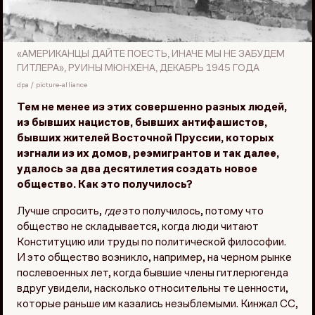
«АМЕРИКАНЦЫ ДАЙТЕ ПОЕСТЬ, ИНАЧЕ МЫ НЕ ЗАБУДЕМ
ГИТЛЕРА», РУИНЫ МЮНХЕНА, ДЕКАБРЬ 1945 ГОДА
dpa / picture-alliance
Тем не менее из этих совершенно разных людей,
из бывших нацистов, бывших антифашистов,
бывших жителей Восточной Пруссии, которых
изгнали из их домов, реэмигрантов и так далее,
удалось за два десятилетия создать новое
общество. Как это получилось?
Лучше спросить,
где
это получилось, потому что
общество не складывается, когда люди читают
Конституцию или труды по политической философии.
И это общество возникло, например, на черном рынке
послевоенных лет, когда бывшие члены гитлерюгенда
вдруг увидели, насколько относительны те ценности,
которые раньше им казались незыблемыми. Кинжал СС,