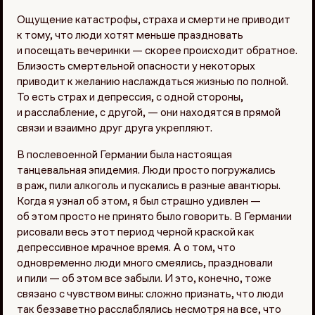
Ощущение катастрофы, страха и смерти не приводит
к тому, что люди хотят меньше праздновать
и посещать вечеринки — скорее происходит обратное.
Близость смертельной опасности у некоторых
приводит к желанию наслаждаться жизнью по полной.
То есть страх и депрессия, с одной стороны,
и расслабление, с другой, — они находятся в прямой
связи и взаимно друг друга укрепляют.
В послевоенной Германии была настоящая
танцевальная эпидемия. Люди просто погружались
в раж, пили алкоголь и пускались в разные авантюры.
Когда я узнал об этом, я был страшно удивлен —
об этом просто не принято было говорить. В Германии
рисовали весь этот период черной краской как
депрессивное мрачное время. А о том, что
одновременно люди много смеялись, праздновали
и пили — об этом все забыли. И это, конечно, тоже
связано с чувством вины: сложно признать, что люди
так беззаветно расслаблялись несмотря на все, что