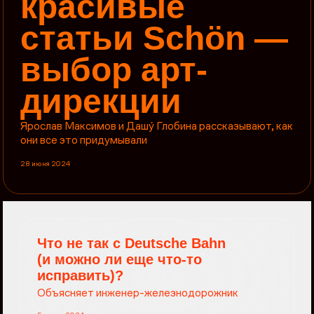
красивые
статьи Schön —
выбор арт-
дирекции
Ярослав Максимов и Дашý Глобина рассказывают, как
они все это придумывали
28 июня 2024
Что не так с Deutsche Bahn
(и можно ли еще что-то
исправить)?
Объясняет инженер-железнодорожник