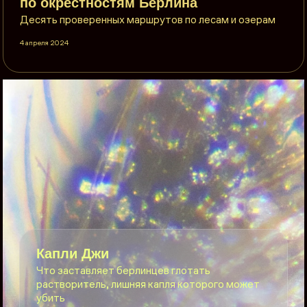
по окрестностям Берлина
Десять проверенных маршрутов по лесам и озерам
4 апреля 2024
Капли Джи
Что заставляет берлинцев глотать
растворитель, лишняя капля которого может
убить