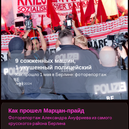
9 сожженных машин,
1 укушенный полицейский
Как прошло 1 мая в Берлине: фоторепортаж
2 мая 2024
Как прошел Марцан-прайд
Фоторепортаж Александра Ануфриева из самого
«русского» района Берлина