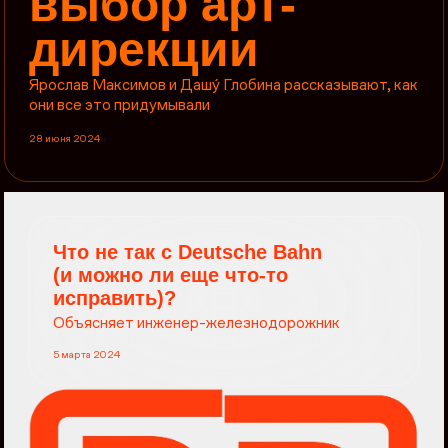
выбор арт-
дирекции
Ярослав Максимов и Дашý Глобина рассказывают, как
они все это придумывали
28 июня 2024
Что не так с Deutsche Bahn
(и можно ли еще что-то
исправить)?
Объясняет инженер-железнодорожник
5 марта 2024