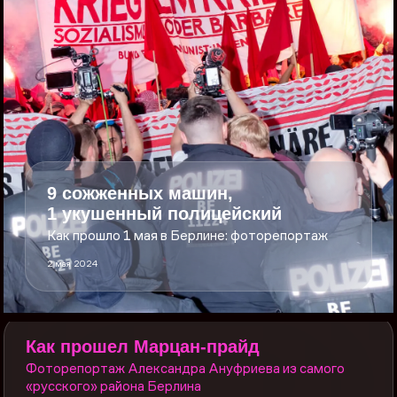
9 сожженных машин,
1 укушенный полицейский
Как прошло 1 мая в Берлине: фоторепортаж
2 мая 2024
Как прошел Марцан-прайд
Фоторепортаж Александра Ануфриева из самого
«русского» района Берлина