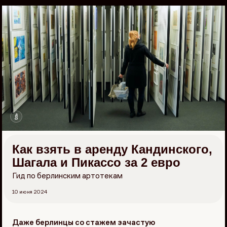
Перейти
к
материалам
Как взять в аренду Кандинского,
Шагала и Пикассо за 2 евро
Гид по берлинским артотекам
10 июня 2024
Даже берлинцы со стажем зачастую