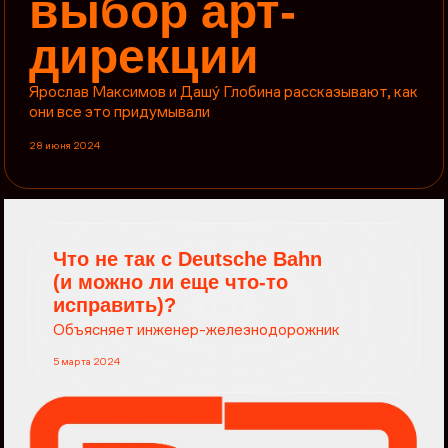
выбор арт-
дирекции
Ярослав Максимов и Дашý Глобина рассказывают, как
они все это придумывали
28 июня 2024
Что не так с Deutsche Bahn
(и можно ли еще что-то
исправить)?
Объясняет инженер-железнодорожник
5 марта 2024