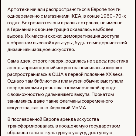
Артотеки начали распространяться в Европе почти
одновременно с магазинами IKEA, в конце 1960–70-х
годах. Встречаются они в разных странах, но именно
в Германии их концентрация оказалась наиболее
высока. Их миссии схожи: демократизация доступа
к образцам высокой культуры, будь то модернистский
дизайн или изящное искусство.
Сама идея, строго говоря, родилась не здесь: практика
аренды произведений искусства появилась и широко
распространилась в США в первой половине XX века.
Однако там библиотеки или музеи обычно выступали
посредниками и речь шла о коммерческой аренде
с возможностью дальнейшего выкупа. Прокатом
занимались даже такие флагманы современного
искусства, как нью-йоркский МоМА.
В послевоенной Европе аренда искусства
трансформировалась в поощряемую государством
образовательно-культурную услугу, доступную