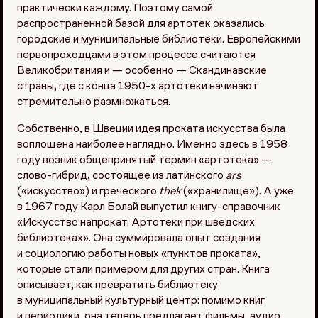
практически каждому. Поэтому самой
распространенной базой для артотек оказались
городские и муниципальные библиотеки. Европейскими
первопроходцами в этом процессе считаются
Великобритания и — особенно — Скандинавские
страны, где с конца 1950-х артотеки начинают
стремительно размножаться.
Собственно, в Швеции идея проката искусства была
воплощена наиболее наглядно. Именно здесь в 1958
году возник общепринятый термин «артотека» —
слово-гибрид, состоящее из латинского
ars
(«искусство») и греческого
thek
(«хранилище»). А уже
в 1967 году Карл Болай выпустил книгу-справочник
«Искусство напрокат. Артотеки при шведских
библиотеках». Она суммировала опыт создания
и социологию работы новых «пунктов проката»,
которые стали примером для других стран. Книга
описывает, как превратить библиотеку
в муниципальный культурный центр: помимо книг
и периодики, она теперь предлагает фильмы, аудио,