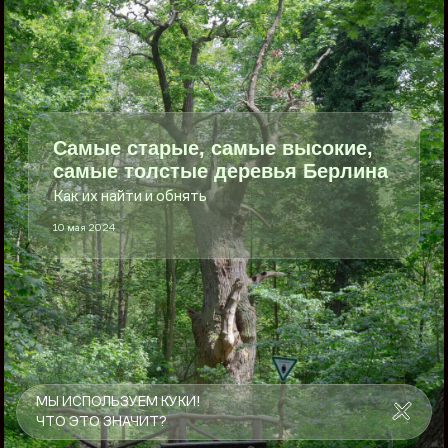
Самые старые, самые высокие,
самые толстые деревья Берлина
Как их найти и обнять
10 мая 2024
МЫ ИСПОЛЬЗУЕМ КУКИ!
ЧТО ЭТО ЗНАЧИТ?