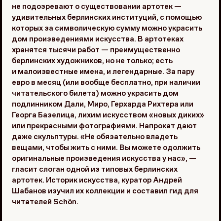
не подозревают о существовании артотек —
удивительных берлинских институций, с помощью
которых за символическую сумму можно украсить
дом произведениями искусства. В артотеках
хранятся тысячи работ — преимущественно
берлинских художников, но не только; есть
и малоизвестные имена, и легендарные. За пару
евро в месяц (или вообще бесплатно, при наличии
читательского билета) можно украсить дом
подлинником Дали, Миро, Герхарда Рихтера или
Георга Базелица, лихим искусством «новых диких»
или прекрасными фотографиями. Напрокат дают
даже скульптуры. «Не обязательно владеть
вещами, чтобы жить с ними. Вы можете одолжить
оригинальные произведения искусства у нас», —
гласит слоган одной из типовых берлинских
артотек. Историк искусства, куратор Андрей
Шабанов изучил их коллекции и составил гид для
читателей Schön.