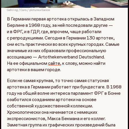
Gehring / Caro / picture alliance
В Германии первая артотека открылась в Западном
Берлине в 1968 году, за ней последовали другие —
и в ФРГ, и в ГДР, где, впрочем, чаще работали
с репродукциями. Сегодня в Германии 130 артотек,
они есть практически во всех крупных городах. Самые
значимые из них образовали профессиональную
ассоциацию — Artothekenverband Deutschland.
На ее официальном
сайте
, к слову, можно найти
артотеки в вашем городе.
Если не самая крупная, то точно самая статусная
артотека в Германии работает при бундестаге. В 1968
году на общей волне интереса парламент ФРГ в Бонне
озаботился созданием артотеки на основе
собственной художественной коллекции.
Хронологически она начинается с немецких
экспрессионистов, Макса Бекмана и его коллег.
Заметная группа их графических произведений была