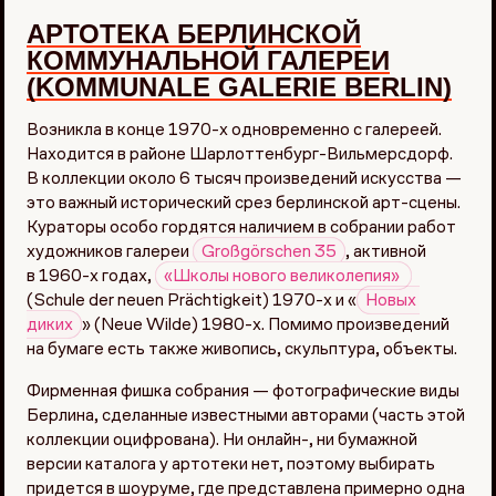
АРТОТЕКА
БЕРЛИНСКОЙ
КОММУНАЛЬНОЙ ГАЛЕРЕИ
(KOMMUNALE GALERIE BERLIN)
Возникла в конце 1970-х одновременно с галереей.
Находится в районе Шарлоттенбург-Вильмерсдорф.
В коллекции около 6 тысяч произведений искусства —
это важный исторический срез берлинской арт-сцены.
Кураторы особо гордятся наличием в собрании работ
художников галереи
Großgörschen 35
, активной
в 1960-х годах,
«Школы нового великолепия» 
(Schule der neuen Prächtigkeit) 1970-х и «
Новых 
диких
» (Neue Wilde) 1980-х. Помимо произведений
на бумаге есть также живопись, скульптура, объекты.
Фирменная фишка собрания — фотографические виды
Берлина, сделанные известными авторами (часть этой
коллекции оцифрована). Ни онлайн-, ни бумажной
версии каталога у артотеки нет, поэтому выбирать
придется в шоуруме, где представлена примерно одна