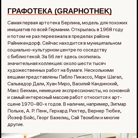
ГРАФОТЕКА (GRAPHOTHEK)
Самая первая артотека Берлина, модель для похожих
инициатив по всей Германии. Открылась в 1968 году
и потом не раз переезжала в пределах района
Райникендорф. Сейчас находится в муниципальном
социально-культурном центре по соседству
с библиотекой. За 56 лет здесь скопилась
значительная коллекция: около шести тысяч
художественных работ на бумаге. Несколькими
вещами представлены Пабло Пикассо, Марк Шагал,
Сальвадор Дали, Хуан Миро, Василий Кандинский,
Макс Бекман, немецкие экспрессионисты, но основной
и самый интересный массив работ относится к арт-
сцене 1970–80-х годов. В наличии, например, Зигмар
Польке, А. Р. Пенк, Герхард Рихтер, Вернер Тюбке,
Йозеф Бойс, Георг Базелиц, Сай Твомбли и многие
другие.