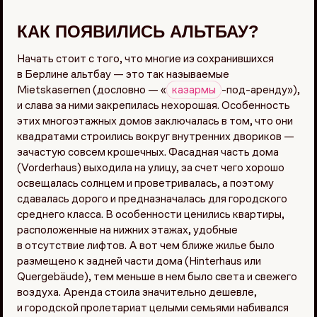
КАК ПОЯВИЛИСЬ АЛЬТБАУ?
Начать стоит с того, что многие из сохранившихся
в Берлине альтбау — это так называемые
Mietskasernen (дословно — «
казармы
-под-аренду»),
и слава за ними закрепилась нехорошая. Особенность
этих многоэтажных домов заключалась в том, что они
квадратами строились вокруг внутренних двориков —
зачастую совсем крошечных. Фасадная часть дома
(Vorderhaus) выходила на улицу, за счет чего хорошо
освещалась солнцем и проветривалась, а поэтому
сдавалась дорого и предназначалась для городского
среднего класса. В особенности ценились квартиры,
расположенные на нижних этажах, удобные
в отсутствие лифтов. А вот чем ближе жилье было
размещено к задней части дома (Hinterhaus или
Quergebäude), тем меньше в нем было света и свежего
воздуха. Аренда стоила значительно дешевле,
и городской пролетариат целыми семьями набивался