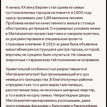
К началу XX века Берлин стал одним из самых
густонаселенных городов на планете: в 1900 году
здесь проживало уже 1,89 миллиона человек.
Проблема нехватки качественного жилья в столице
обострилась до предела. О кошмарных условиях жизни
в Mietskasernen писали газетчики и говорили политики,
их документировали в специальном проекте
страховые компании. В 1910-м даже была объявлена
масштабная реконструкция в центре города, которой,
впрочем, не суждено было случиться. Не слишком
энергичные старания властей положения не исправили.
Удивительной особенностью разраставшегося
Mietskasernenstadt был пронизывающий его дух
немецкого грюндерства. В благополучных районах
и предместьях то и дело вырастали палаццо,
рассчитанные лишь на несколько шикарных квартир,
а то и вовсе на одну семью. Неприглядные дворы
Mietskasernen маскировались роскошными, даже
причудливыми фасадами с балконами и барельефами,