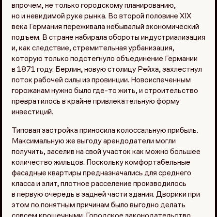
впрочем, не только городскому планированию,
но и невидимой руке рынка. Во второй половине XIX
века Германия переживала небывалый экономический
подъем. В стране набирала обороты индустриализация
и, как следствие, стремительная урбанизация,
которую только подстегнуло объединение Германии
в 1871 году. Берлин, новую столицу Рейха, захлестнул
поток рабочей силы из провинции. Новоиспеченным
горожанам нужно было где-то жить, и строительство
превратилось в крайне привлекательную форму
инвестиций.
Типовая застройка приносила колоссальную прибыль.
Максимальную же выгоду арендодатели могли
получить, заселив на свой участок как можно большее
количество жильцов. Поскольку комфортабельные
фасадные квартиры предназначались для среднего
класса и элит, плотное расселение производилось
в первую очередь в задней части здания. Дворики при
этом по понятным причинам было выгодно делать
совсем крошечными. Городское законодательство