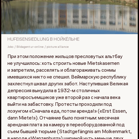
HUFEISENSIEDLUNG В НОЙКЁЛЬНЕ
Joko / Bildagentur-online / picture alliance
При этом положение жильцов пресловутых альтбау
не улучшилось: хоть строить новые Mietskasernen
и запретили, расселять и облагораживать сонмы
имевшихся никто не спешил. Веймарскую республику
захлестнул шквал других забот. Наступившая Великая
депрессия вынудила в 1932-м столичных
квартиросъемщиков уже второй раз с начала века
выйти на забастовку. Протесты проходили под
лозунгом «Сначала еда, потом аренда!» («Erst Essen,
dann Miete!»). Отчаяние было понятным: месячная
арендная плата за камеру в переоборудованной под
съем бывшей тюрьме (Stadtgefängnis am Molkenmarkt,
в народе «Wanzenburg») шириной чуть меньше двух