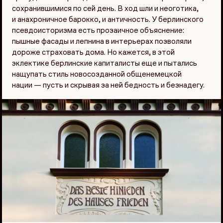
сохранившимися по сей день. В ход шли и неоготика,
и анахроничное барокко, и античность. У берлинского
псевдоисторизма есть прозаичное объяснение:
пышные фасады и лепнина в интерьерах позволяли
дороже страховать дома. Но кажется, в этой
эклектике берлинские капиталисты еще и пытались
нащупать стиль новосозданной общенемецкой
нации — пусть и скрывая за ней бедность и безнадегу.