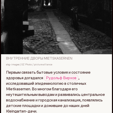
ВНУТРЕННИЕ ДВОРЫ MIETSKASERNEN
akg-images | SZ Photo / picture alliance
Первым связать бытовые условия и состояние
здоровья догадался
Рудольф Вирхов
,
исследовавший эпидемиологию в столичных
Mietkasernen. Во многом благодаря его
неутешительным выводам и развивались центральное
водоснабжение и городская канализация, появлялись
детские площадки и дожившие до наших дней
Kleingarten-дачи.