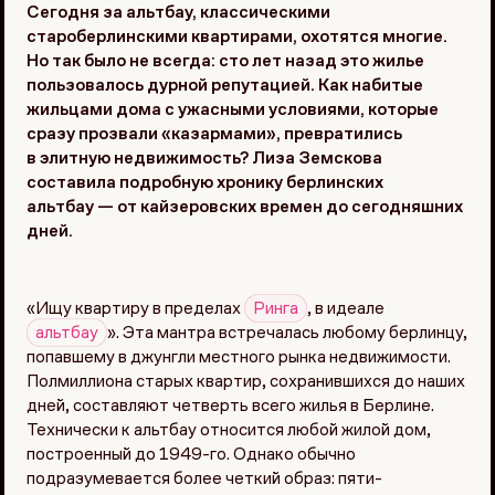
Сегодня за альтбау, классическими
староберлинскими квартирами, охотятся многие.
Но так было не всегда: сто лет назад это жилье
пользовалось дурной репутацией. Как набитые
жильцами дома с ужасными условиями, которые
сразу прозвали «казармами», превратились
в элитную недвижимость? Лиза Земскова
составила подробную хронику берлинских
альтбау — от кайзеровских времен до сегодняшних
дней.
«Ищу квартиру в пределах
Ринга
, в идеале
альтбау
». Эта мантра встречалась любому берлинцу,
попавшему в джунгли местного рынка недвижимости.
Полмиллиона старых квартир, сохранившихся до наших
дней, составляют четверть всего жилья в Берлине.
Технически к альтбау относится любой жилой дом,
построенный до 1949-го. Однако обычно
подразумевается более четкий образ: пяти-