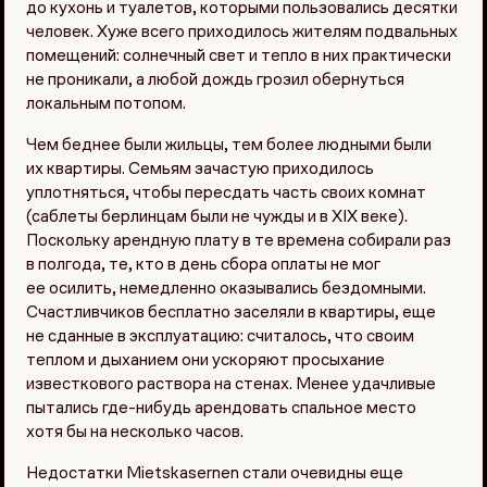
до кухонь и туалетов, которыми пользовались десятки
человек. Хуже всего приходилось жителям подвальных
помещений: солнечный свет и тепло в них практически
не проникали, а любой дождь грозил обернуться
локальным потопом.
Чем беднее были жильцы, тем более людными были
их квартиры. Семьям зачастую приходилось
уплотняться, чтобы пересдать часть своих комнат
(саблеты берлинцам были не чужды и в XIX веке).
Поскольку арендную плату в те времена собирали раз
в полгода, те, кто в день сбора оплаты не мог
ее осилить, немедленно оказывались бездомными.
Счастливчиков бесплатно заселяли в квартиры, еще
не сданные в эксплуатацию: считалось, что своим
теплом и дыханием они ускоряют просыхание
известкового раствора на стенах. Менее удачливые
пытались где-нибудь арендовать спальное место
хотя бы на несколько часов.
Недостатки Mietskasernen стали очевидны еще