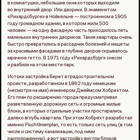
в комнатушки, небольшие окна которых выходили
во внутренний двор. Или дворики. В знаменитом
«Рихардсбурге» в Нойкёльне — построенном в 1905
году громадном здании, в котором жили 500
человек — на одну фасадную часть приходилось пять
маленьких внутренних двориков. Такие квартиры очень
быстро превратились в рассадник болезней и нищеты:
за красивыми фасадами в глубине дворов скрывалось
мрачное гетто. В 1971 году «Рихардсбург» снесли
и разбили на этом месте парк.
Истоки застройка берет в градостроительном
проекте, разработанном в 1862 году немецким
(несмотря на имя) инженером Джеймсом Хобрехтом.
Его план по расширению города предусматривал
разветвленную дорожную сеть и огромные жилые
блоки, в которых отдельные участки простирались
далеко вглубь квартала. При этом Хобрехт разработал
именно Fluchtlinienplan, то есть только сеть улиц (в том
числе и систему канализации, под ними
расположенную), а вот застройку внутри блоков