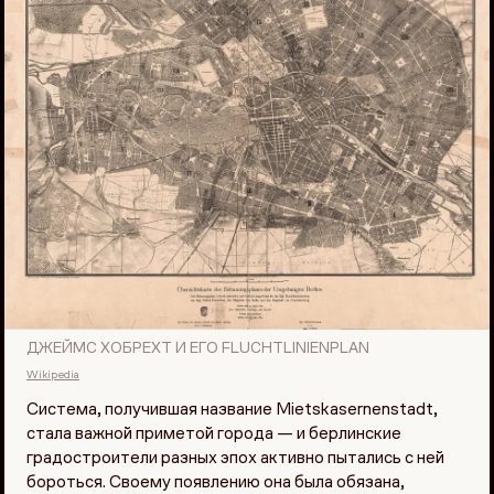
ДЖЕЙМС ХОБРЕХТ И ЕГО FLUCHTLINIENPLAN
Wikipedia
Система, получившая название Mietskasernenstadt,
стала важной приметой города — и берлинские
градостроители разных эпох активно пытались с ней
бороться. Своему появлению она была обязана,