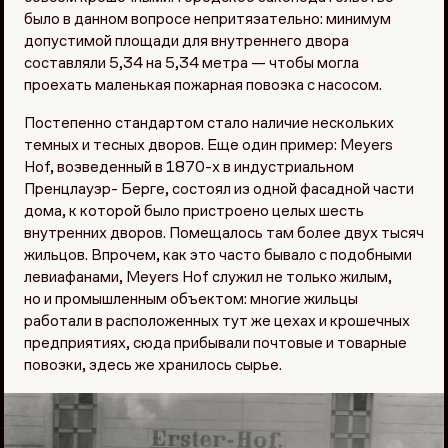
было в данном вопросе непритязательно: минимум
допустимой площади для внутреннего двора
составляли 5,34 на 5,34 метра — чтобы могла
проехать маленькая пожарная повозка с насосом.
Постепенно стандартом стало наличие нескольких
темных и тесных дворов. Еще один пример: Meyers
Hof, возведенный в 1870-х в индустриальном
Пренцлауэр- Берге, состоял из одной фасадной части
дома, к которой было пристроено целых шесть
внутренних дворов. Помещалось там более двух тысяч
жильцов. Впрочем, как это часто бывало с подобными
левиафанами, Meyers Hof служил не только жилым,
но и промышленным объектом: многие жильцы
работали в расположенных тут же цехах и крошечных
предприятиях, сюда прибывали почтовые и товарные
повозки, здесь же хранилось сырье.