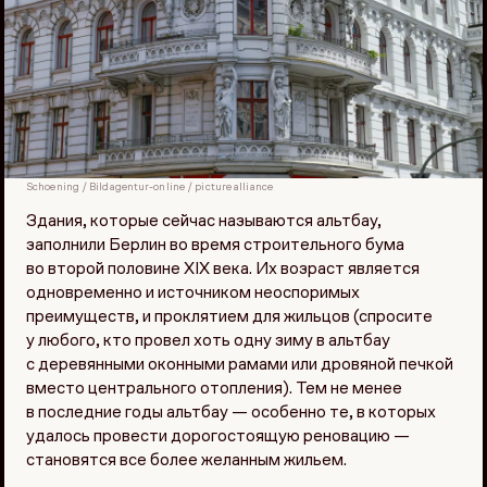
Schoening / Bildagentur-online / picture alliance
Здания, которые сейчас называются альтбау,
заполнили Берлин во время строительного бума
во второй половине XIX века. Их возраст является
одновременно и источником неоспоримых
преимуществ, и проклятием для жильцов (спросите
у любого, кто провел хоть одну зиму в альтбау
с деревянными оконными рамами или дровяной печкой
вместо центрального отопления). Тем не менее
в последние годы альтбау — особенно те, в которых
удалось провести дорогостоящую реновацию —
становятся все более желанным жильем.