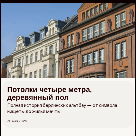
Перейти
к
материалам
Потолки четыре метра,
деревянный пол
Полная история берлинских альтбау — от символа
нищеты до жилья мечты
30 мая 2024