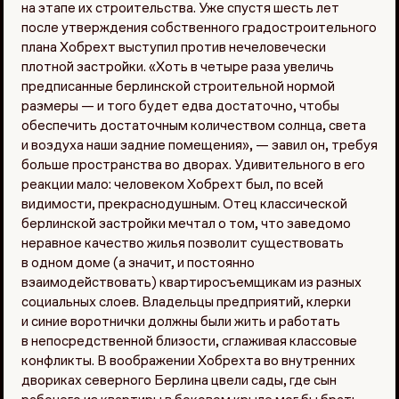
на этапе их строительства. Уже спустя шесть лет
после утверждения собственного градостроительного
плана Хобрехт выступил против нечеловечески
плотной застройки. «Хоть в четыре раза увеличь
предписанные берлинской строительной нормой
размеры — и того будет едва достаточно, чтобы
обеспечить достаточным количеством солнца, света
и воздуха наши задние помещения», — завил он, требуя
больше пространства во дворах. Удивительного в его
реакции мало: человеком Хобрехт был, по всей
видимости, прекраснодушным. Отец классической
берлинской застройки мечтал о том, что заведомо
неравное качество жилья позволит существовать
в одном доме (а значит, и постоянно
взаимодействовать) квартиросъемщикам из разных
социальных слоев. Владельцы предприятий, клерки
и синие воротнички должны были жить и работать
в непосредственной близости, сглаживая классовые
конфликты. В воображении Хобрехта во внутренних
двориках северного Берлина цвели сады, где сын