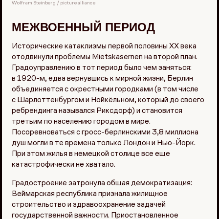
Wolfram Steinberg / picture alliance
МЕЖВОЕННЫЙ ПЕРИОД
Исторические катаклизмы первой половины XX века
отодвинули проблемы Mietskasernen на второй план.
Градоуправлению в тот период было чем заняться:
в 1920-м, едва вернувшись к мирной жизни, Берлин
объединяется с окрестными городками (в том числе
с Шарлоттенбургом и Нойкёльном, который до своего
ребрендинга назывался Риксдорф) и становится
третьим по населению городом в мире.
Посоревноваться с гросс-берлинскими 3,8 миллиона
душ могли в те времена только Лондон и Нью-Йорк.
При этом жилья в немецкой столице все еще
катастрофически не хватало.
Градостроение затронула общая демократизация:
Веймарская республика признала жилищное
строительство и здравоохранение задачей
государственной важности. Приостановленное