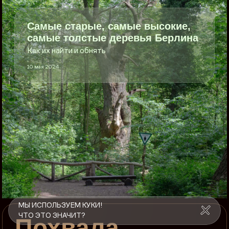
Самые старые, самые высокие,
самые толстые деревья Берлина
Как их найти и обнять
10 мая 2024
МЫ ИСПОЛЬЗУЕМ КУКИ!
ЧТО ЭТО ЗНАЧИТ?
Похвала