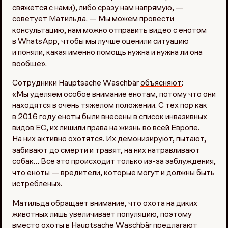
свяжется с нами), либо сразу нам напрямую, —
советует Матильда. — Мы можем провести
консультацию, нам можно отправить видео с енотом
в WhatsApp, чтобы мы лучше оценили ситуацию
и поняли, какая именно помощь нужна и нужна ли она
вообще».
Сотрудники Hauptsache Waschbär
объясняют
:
«Мы уделяем особое внимание енотам, потому что они
находятся в очень тяжелом положении. С тех пор как
в 2016 году еноты были внесены в список инвазивных
видов ЕС, их лишили права на жизнь во всей Европе.
На них активно охотятся. Их демонизируют, пытают,
забивают до смерти и травят, на них натравливают
собак… Все это происходит только из-за заблуждения,
что еноты — вредители, которые могут и должны быть
истреблены».
Матильда обращает внимание, что охота на диких
животных лишь увеличивает популяцию, поэтому
вместо охоты в Hauptsache Waschbär предлагают