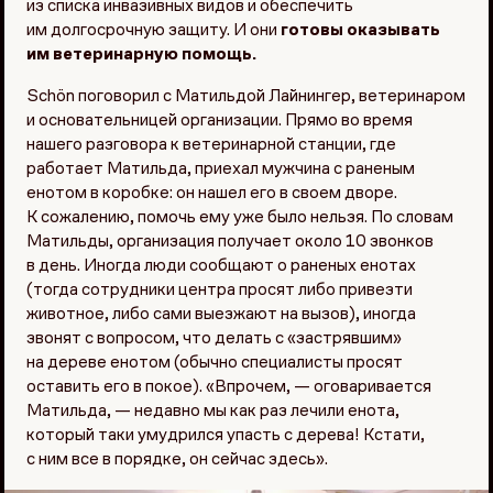
из списка инвазивных видов и обеспечить
им долгосрочную защиту. И они
готовы оказывать
им ветеринарную помощь.
Schön поговорил с Матильдой Лайнингер, ветеринаром
и основательницей организации. Прямо во время
нашего разговора к ветеринарной станции, где
работает Матильда, приехал мужчина с раненым
енотом в коробке: он нашел его в своем дворе.
К сожалению, помочь ему уже было нельзя. По словам
Матильды, организация получает около 10 звонков
в день. Иногда люди сообщают о раненых енотах
(тогда сотрудники центра просят либо привезти
животное, либо сами выезжают на вызов), иногда
звонят с вопросом, что делать с «застрявшим»
на дереве енотом (обычно специалисты просят
оставить его в покое). «Впрочем, — оговаривается
Матильда, — недавно мы как раз лечили енота,
который таки умудрился упасть с дерева! Кстати,
с ним все в порядке, он сейчас здесь».