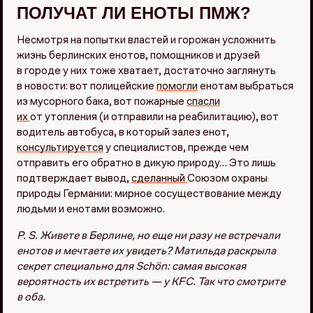
ПОЛУЧАТ ЛИ ЕНОТЫ ПМЖ?
Несмотря на попытки властей и горожан усложнить
жизнь берлинских енотов, помощников и друзей
в городе у них тоже хватает, достаточно заглянуть
в новости: вот полицейские
помогли
енотам выбраться
из мусорного бака, вот пожарные
спасли
их
от утопления (и отправили на реабилитацию), вот
водитель автобуса, в который залез енот,
консультируется
у специалистов, прежде чем
отправить его обратно в дикую природу… Это лишь
подтверждает вывод,
сделанный
Союзом охраны
природы Германии: мирное сосуществование между
людьми и енотами возможно.
P. S. Живете в Берлине, но еще ни разу не встречали
енотов и мечтаете их увидеть? Матильда раскрыла
секрет специально для Schön: самая высокая
вероятность их встретить — у KFC. Так что смотрите
в оба.