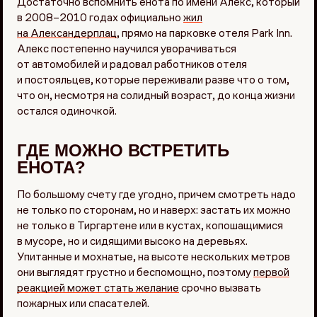
Достаточно вспомнить енота по имени Алекс, который
в 2008–2010 годах официально
жил
на Александерплац
, прямо на парковке отеля Park Inn.
Алекс постепенно научился уворачиваться
от автомобилей и радовал работников отеля
и постояльцев, которые переживали разве что о том,
что он, несмотря на солидный возраст, до конца жизни
остался одиночкой.
ГДЕ МОЖНО ВСТРЕТИТЬ
ЕНОТА?
По большому счету где угодно, причем смотреть надо
не только по сторонам, но и наверх: застать их можно
не только в Тиргартене или в кустах, копошащимися
в мусоре, но и сидящими высоко на деревьях.
Упитанные и мохнатые, на высоте нескольких метров
они выглядят грустно и беспомощно, поэтому
первой
реакцией может стать желание
срочно вызвать
пожарных или спасателей.