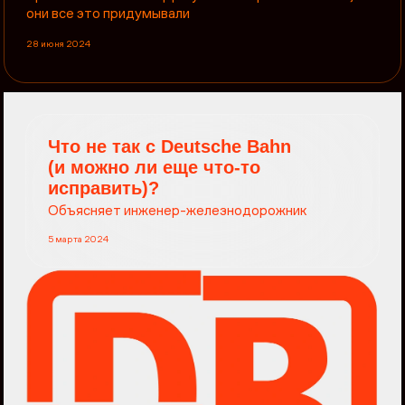
они все это придумывали
28 июня 2024
Что не так с Deutsche Bahn
(и можно ли еще что-то
исправить)?
Объясняет инженер-железнодорожник
5 марта 2024