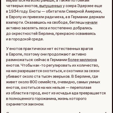
вырваться на волю раньше, а также потомкам
четверых енотов,
выпущенных
у озера Эдерзее еще
в 1934 году. Еноты — обитатели Северной Америки,
в Европу их привезли ради меха, а в Германии держали
взаперти. Оказавшись на свободе, беглецы
начали
активно заселять леса и постепенно добрались
до окрестностей Берлина, прекрасно осваиваясь
и в городской среде.
У енотов практически нет естественных врагов
в Европе, поэтому они продолжают активно
размножаться: сейчас в Германии
более миллиона
енотов. Чтобы как-то регулировать их количество,
на них разрешается охотиться, и охотники за сезон
убивают около ста тысяч зверьков. В Берлине, где
живет около 800 семейств, очевидно, самых умных
енотов, охотиться на них нельзя — переползая
из области в город, енот из исчадья ада превращается
в полноценного горожанина, жизнь которого
охраняется законом.