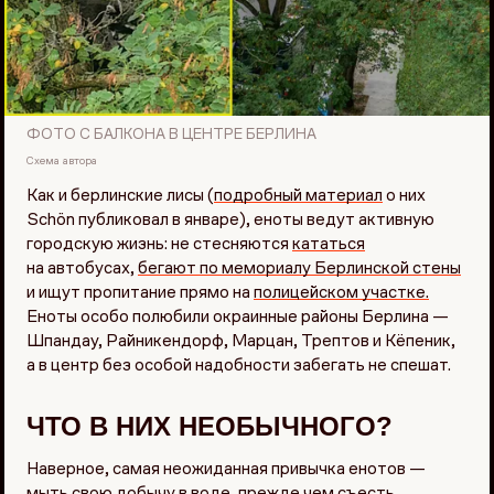
ФОТО С БАЛКОНА В ЦЕНТРЕ БЕРЛИНА
Схема автора
Как и берлинские лисы (
подробный материал
о них
Schön публиковал в январе), еноты ведут активную
городскую жизнь: не стесняются
кататься
на автобусах,
бегают по мемориалу Берлинской стены
и ищут пропитание прямо на
полицейском участке.
Еноты особо полюбили окраинные районы Берлина —
Шпандау, Райникендорф, Марцан, Трептов и Кёпеник,
а в центр без особой надобности забегать не спешат.
ЧТО В НИХ НЕОБЫЧНОГО?
Наверное, самая неожиданная привычка енотов —