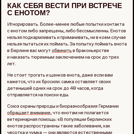
КАК СЕБЯ ВЕСТИ ПРИ ВСТРЕЧЕ
С ЕНОТОМ?
Игнорировать. Более-менее любые попытки контакта
с енотом либо запрещены, либо бессмысленны. Енотов
нельзя подкармливать и приманивать, ни в коем случае
нельзя пытаться их поймать. За попытку поймать енота
в Берлине вас могут
обвинить
в браконьерстве
и наказать тюремным заключением на срок до трех
лет.
Не стоит трогать и щенков енота, даже если вам
кажется, что их бросили: самка оставляет своих
детенышей одних на срок до 48 часов, когда
отправляется на поиски еды.
Союз охраны природы и биоразнообразия Германии
обращает внимание
, что енотам не полагается
ветеринарная помощь: «В популяции берлинских
енотов распространены такие заболевания, как
чесотка и чумка — они являются естественными