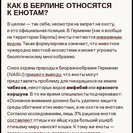
КАК В БЕРЛИНЕ ОТНОСЯТСЯ
К ЕНОТАМ?
В целом — так себе, несмотря на запрет на охоту,
и это официальная позиция. В Германии (как и вообще
на территории Европы) еноты считаются
инвазивным
видом
. Такая формулировка означает, что животное
чужеродно местной экосистеме и может угрожать
биологическому многообразию.
Союз охраны природы и биоразнообразия Германии
(NABU)
пришел к выводу
, что еноты могут
представлять проблему для гнездящихся на земле
чибисов
, некоторых видов
амфибий
или
красного
коршуна
. В то же время специалисты подчеркивают:
«Основное внимание должно быть уделено защите
среды обитания этих животных, а не охоте на енотов».
Согласно исследованиям, лишь 3% рациона енотов
составляют
птицы и их яйца; куда больший ущерб
птичьему миру наносят кошки. К тому же еноты —