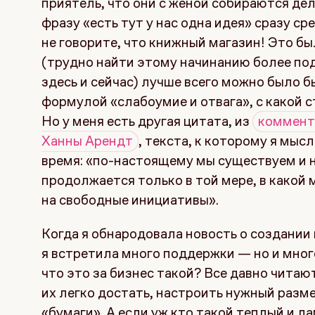
приятель, что они с женой собираются дела
фразу «есть тут у нас одна идея» сразу с
не говорите, что книжный магазин! Это бы
(трудно найти этому начинанию более по
здесь и сейчас) лучше всего можно было б
формулой «слабоумие и отвага», с какой 
Но у меня есть другая цитата, из
коммента
Ханны Арендт
, текста, к которому я мыс
время: «по-настоящему мы существуем и 
продолжается только в той мере, в какой
на свободные инициативы».
Когда я обнародовала новость о создании
я встретила много поддержки — но и мног
что это за бизнес такой? Все давно читаю
их легко достать, настроить нужный разм
«бумаги». А если уж кто такой теплый и л