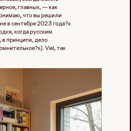
ерное, главных, — как
понимаю, что вы решили
не в сентябре 2023 года?»
одня, когда русским
, в принципе, дело
мнительное?»). Viel, так