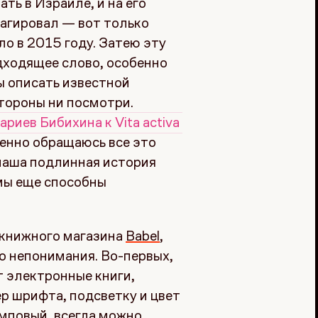
ть в Израиле, и на его
реагировал — вот только
ло в 2015 году. Затею эту
дходящее слово, особенно
ы описать известной
стороны ни посмотри.
риев Бибихина к Vita activa 
ленно обращаюсь все это
наша подлинная история
 мы еще способны
 книжного магазина
Babel
,
о непонимания. Во-первых,
т электронные книги,
ер шрифта, подсветку и цвет
амповый, всегда можно