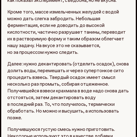
как показал эксперимент, съедобна, но не вкусна.
Кроме того, массе измельченных желудей с водой
можно дать слегка забродить. Небольшая
ферментация, если не доводить до высокой
кислотности, частично разрушает танины, переводит
их в растворимую форму и таким образом облегчает
нашу задачу. На вкусе это не сказывается,
но за процессом нужно следить.
Далее: нужно декантировать (отделить осадок), снова
долить воды, перемешать и через супертонкое сито
процедить взвесь. Твердый осадок имеет смысл
несколько раз промыть, собирая отцеженное.
Получившейся взвеси крахмала в воде надо снова дать
отстояться, затем декантировать воду
в последний раз. То, что получилось, термически
обработать. Но можно и высушить, а использовать
позже.
Получившуюся густую смесь нужно приготовить.
Некоторые используют это в качестве добавки