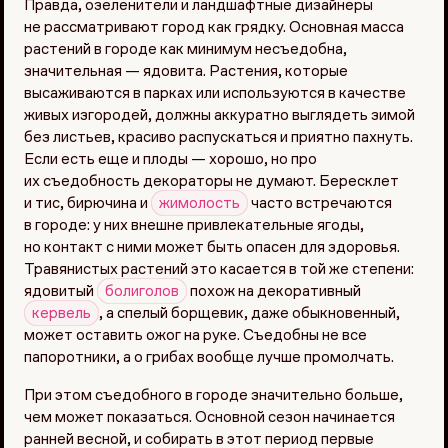
Правда, озеленители и ландшафтные дизайнеры
не рассматривают город как грядку. Основная масса
растений в городе как минимум несъедобна,
значительная — ядовита. Растения, которые
высаживаются в парках или используются в качестве
живых изгородей, должны аккуратно выглядеть зимой
без листьев, красиво распускаться и приятно пахнуть.
Если есть еще и плоды — хорошо, но про
их съедобность декораторы не думают. Бересклет
и тис, бирючина и
жимолость
часто встречаются
в городе: у них внешне привлекательные ягоды,
но контакт с ними может быть опасен для здоровья.
Травянистых растений это касается в той же степени:
ядовитый
болиголов
похож на декоративный
кервель
, а спелый борщевик, даже обыкновенный,
может оставить ожог на руке. Съедобны не все
папоротники, а о грибах вообще лучше промолчать.
При этом съедобного в городе значительно больше,
чем может показаться. Основной сезон начинается
ранней весной, и собирать в этот период первые