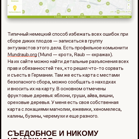
Типичный немецкий способ избежать всех ошибок при
сборе диких плодов — записаться в группу
энтузиастов этого дела. Есть профильное комьюнити
Mundraub.org
(Mund — «рот», Raub — «кража»).
На их сайте можно найти детальные разъяснения всех
прав и обязанностей тех, кто решил что-то сорвать
и съесть в Германии. Там же есть карта с местами
безопасного сбора, можно сообщать о находках
и вносить их на карту. В основном отмечены
фруктовые деревья: яблони, груши, айва, вишни,
ореховые деревья. У меня есть своя собственная
карта с локациями магнолии, ежевики, хеномелеса,
калины, бузины, черемухи и еще разного.
СЪЕДОБНОЕ И НИКОМУ