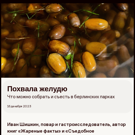
Перейти
к
материалам
Похвала желудю
Что можно собрать и съесть в берлинских парках
16 декабря 2023
Иван Шишкин, повар и гастроисследователь, автор
книг «Жареные факты» и «Съедобное