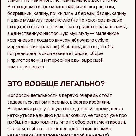
зимой? Не так много, но тем не менее достаточно.
В холодном городе можно найти яблоки ранетки,
боярышник, калину, почки липы и березы, бадан, калину
и даже мушмулу германскую (не те ярко-оранжевые
плоды, которые встречаются на рынках в начале зимы,
а единственную настоящую мушмулу — маленькие
коричневые плоды со вкусом яблочного суфле,
мармелада и карамели). В общем, хватит, чтобы
потренировать свои навыки в поиске, сборе
и приготовлении интересной еды, выросшей
самостоятельно.
ЭТО ВООБЩЕ ЛЕГАЛЬНО?
Вопросом легальности в первую очередь стоит
задаваться летом и осенью, в разгар изобилия.
В Германии растут фруктовые деревья, орехи, легко
наткнуться на вишню или шелковицу, не говоря уже про
грибы, но надо помнить, что их сбор регламентирован.
Скажем, грибов — не более одного килограмма
на человека (а в заповедниках вообще нельзя).