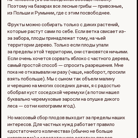
Поэтому на базарах все лесные грибы — привозные,
из Польши и Румынии, где с этим посвободнее.
Фрукты можно собирать только с диких растений,
которые растут сами по себе. Если ветка свисает из-
за забора, плоды принадлежат тому, на чьей
территории дерево. Только если плоды упали
за пределы этой территории, они становятся ничьими.
Если очень хочется сорвать яблоко с частного дерева,
самый простой способ — спросить разрешения. Мне
пока не отказывали ни разу (чаще, наоборот, просили
взять побольше). Мы с сыном так объели малину
и черешню на многих соседних дачах, я с радостью
обобрал куст соседской черемухи (а потом нашел
буквально черемуховые заросли на опушке дикого
леса — сотни килограмм ягод).
Но массовый сбор плодов выходит за пределы наших
интересов. Для частных нужд работает правило
«достаточного количества» (обычно не больше