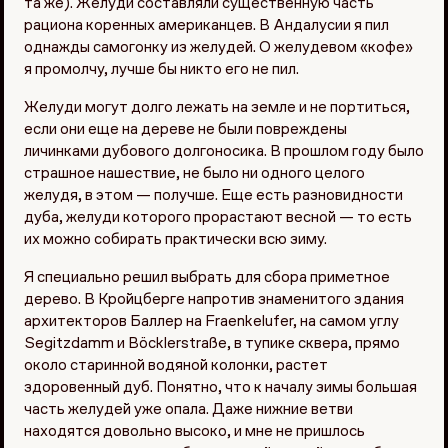
та же). Желуди составляли существенную часть
рациона коренных американцев. В Андалусии я пил
однажды самогонку из желудей. О желудевом «кофе»
я промолчу, лучше бы никто его не пил.
Желуди могут долго лежать на земле и не портиться,
если они еще на дереве не были повреждены
личинками дубового долгоносика. В прошлом году было
страшное нашествие, не было ни одного целого
желудя, в этом — получше. Еще есть разновидности
дуба, желуди которого прорастают весной — то есть
их можно собирать практически всю зиму.
Я специально решил выбрать для сбора приметное
дерево. В Кройцберге напротив знаменитого здания
архитекторов Баллер на Fraenkelufer, на самом углу
Segitzdamm и Böсklerstraße, в тупике сквера, прямо
около старинной водяной колонки, растет
здоровенный дуб. Понятно, что к началу зимы большая
часть желудей уже опала. Даже нижние ветви
находятся довольно высоко, и мне не пришлось