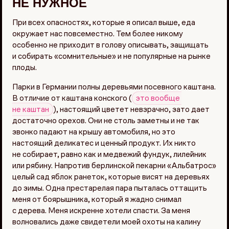
НЕ НУЖНОЕ
При всех опасностях, которые я описал выше, еда
окружает нас повсеместно. Тем более никому
особенно не приходит в голову описывать, защищать
и собирать «сомнительные» и не популярные на рынке
плоды.
Парки в Германии полны деревьями посевного каштана.
В отличие от каштана конского (
это вообще 
не каштан
), настоящий цветет невзрачно, зато дает
достаточно орехов. Они не столь заметны и не так
звонко падают на крышу автомобиля, но это
настоящий деликатес и ценный продукт. Их никто
не собирает, равно как и медвежий фундук, лилейник
или рябину. Напротив берлинской пекарни «Альбатрос»
целый сад яблок ранеток, которые висят на деревьях
до зимы. Одна престарелая пара пыталась оттащить
меня от боярышника, который я жадно снимал
с дерева. Меня искренне хотели спасти. За меня
волновались даже свидетели моей охоты на калину