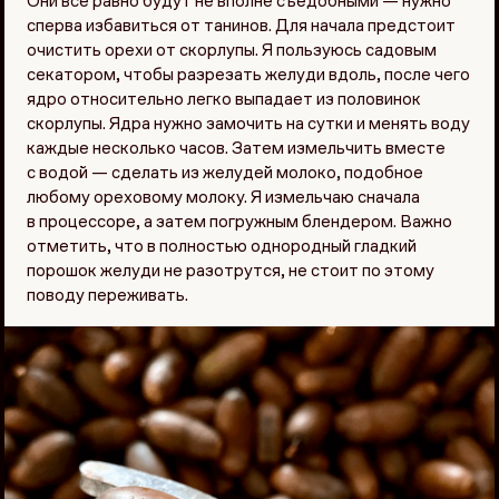
Они все равно будут не вполне съедобными — нужно
сперва избавиться от танинов. Для начала предстоит
очистить орехи от скорлупы. Я пользуюсь садовым
секатором, чтобы разрезать желуди вдоль, после чего
ядро относительно легко выпадает из половинок
скорлупы. Ядра нужно замочить на сутки и менять воду
каждые несколько часов. Затем измельчить вместе
с водой — сделать из желудей молоко, подобное
любому ореховому молоку. Я измельчаю сначала
в процессоре, а затем погружным блендером. Важно
отметить, что в полностью однородный гладкий
порошок желуди не разотрутся, не стоит по этому
поводу переживать.