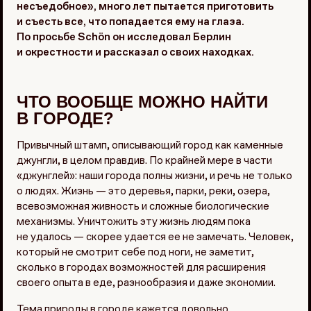
несъедобное», много лет пытается приготовить
и съесть все, что попадается ему на глаза.
По просьбе Schön он исследовал Берлин
и окрестности и рассказал о своих находках.
ЧТО ВООБЩЕ МОЖНО НАЙТИ
В ГОРОДЕ?
Привычный штамп, описывающий город как каменные
джунгли, в целом правдив. По крайней мере в части
«джунглей»: наши города полны жизни, и речь не только
о людях. Жизнь — это деревья, парки, реки, озера,
всевозможная живность и сложные биологические
механизмы. Уничтожить эту жизнь людям пока
не удалось — скорее удается ее не замечать. Человек,
который не смотрит себе под ноги, не заметит,
сколько в городах возможностей для расширения
своего опыта в еде, разнообразия и даже экономии.
Тема природы в городе кажется довольно