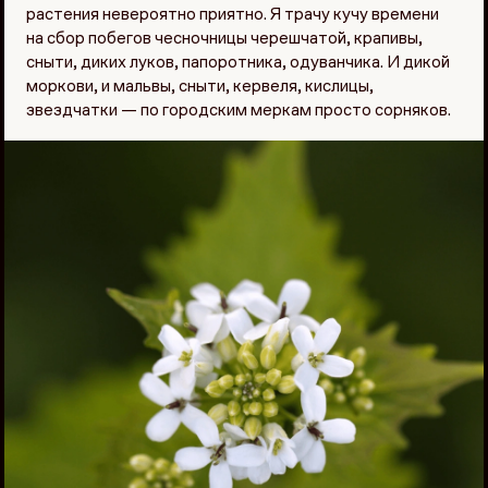
растения невероятно приятно. Я трачу кучу времени
на сбор побегов чесночницы черешчатой, крапивы,
сныти, диких луков, папоротника, одуванчика. И дикой
моркови, и мальвы, сныти, кервеля, кислицы,
звездчатки — по городским меркам просто сорняков.