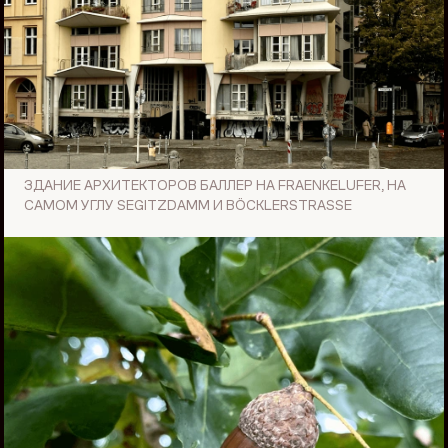
ЗДАНИЕ АРХИТЕКТОРОВ БАЛЛЕР НА FRAENKELUFER, НА
САМОМ УГЛУ SEGITZDAMM И BÖСKLERSTRASSE