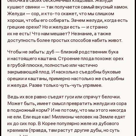
белочка в своих бесконечных кладовых. Желуди
кушают свинки — так получается самый вкусный хамон.
Желуди — сор, и кто-то скажет, что мы слишком
хороши, чтобы его собирать. Зачем желуди, когда есть
грецкие орехи? Но и желуди есть — и странно
их не есть! Что нам мешает? Незнание, а также
доступность более простых способов набить живот.
Чтобы не забыть: дуб — близкий родственник бука
и настоящего каштана. Строение плода похоже: орех
в грубой плюске, полностью или частично
закрывающей плод. И насколько съедобны буковые
орешки и каштаны, примерно настолько же съедобны
и желуди. Разве только чуть-чуть упрямее.
Ведь их все равно съедят гуси или спрячут белочки.
Может быть, имеет смысл превратить желуди из сора
в подножный корм? И не потому, что мы этого никогда
не ели. Ели еще как! Миллионы человек на Земле едят
их до сих пор. В Корее популярно желе из дубового
крахмала (правда, там растут другие дубы, но суть